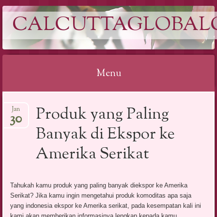
CALCUTTAGLOBAL
Menu
Skip
Produk yang Paling
Jan
to
30
content
Banyak di Ekspor ke
Amerika Serikat
Tahukah kamu produk yang paling banyak diekspor ke Amerika
Serikat? Jika kamu ingin mengetahui produk komoditas apa saja
yang indonesia ekspor ke Amerika serikat, pada kesempatan kali ini
kami akan memberikan informasinya lengkap kepada kamu.